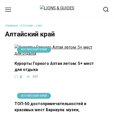
Перейти
к
содержанию
ГЛАВНАЯ
»
РОССИЯ
»
СФО
Алтайский край
АЛТАЙСКИЙ КРАЙ
Курорты Горного Алтая летом: 5+ мест
для отдыха
0
117
АЛТАЙСКИЙ КРАЙ
ТОП-50 достопримечательностей и
красивых мест Барнаула: музеи,