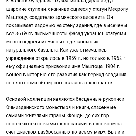
К большому зданию музея Матенадаран ведут
широкие ступени, оканчивающиеся у статуи Месропу
Маштоцу, создателю армянского алфавита. Он
показывает ладонью на стену здания, где высечены
все 36 букв письменности. Фасад украшен статуями
местных древних ученых, сделанных из
натурального базальта. Как уже отмечалось,
учреждение открылось в 1959 г., но только в 1962 г.
ему официально присвоили имя Маштоца. 1984 г.
вошел в историю его развития как период создания
первого тома обширного каталога экспонатов.
Основой коллекции являются бесценные рукописи
Эчмиадзинского монастыря и книги, спасенные
самими жителями страны. Фонды до сих пор
пополняются новыми экспонатами, в основном за
счет диаспор, разбросанных по всему миру. Были и