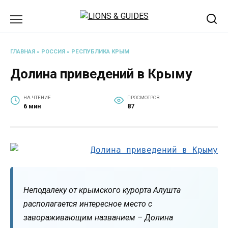
Перейти
к
содержанию
ГЛАВНАЯ
»
РОССИЯ
»
РЕСПУБЛИКА КРЫМ
Долина приведений в Крыму
НА ЧТЕНИЕ
ПРОСМОТРОВ
6 мин
87
Неподалеку от крымского курорта Алушта
располагается интересное место с
завораживающим названием – Долина