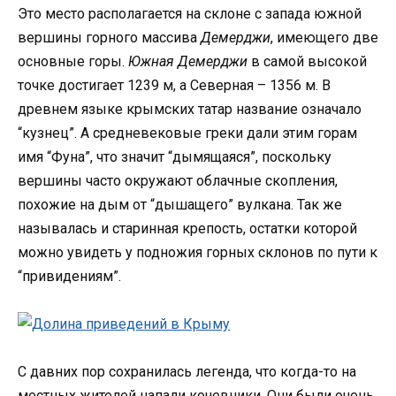
Это место располагается на склоне с запада южной
вершины горного массива
Демерджи
, имеющего две
основные горы.
Южная Демерджи
в самой высокой
точке достигает 1239 м, а Северная – 1356 м. В
древнем языке крымских татар название означало
“кузнец”. А средневековые греки дали этим горам
имя “Фуна”, что значит “дымящаяся”, поскольку
вершины часто окружают облачные скопления,
похожие на дым от “дышащего” вулкана. Так же
называлась и старинная крепость, остатки которой
можно увидеть у подножия горных склонов по пути к
“привидениям”.
С давних пор сохранилась легенда, что когда-то на
местных жителей напали кочевники. Они были очень