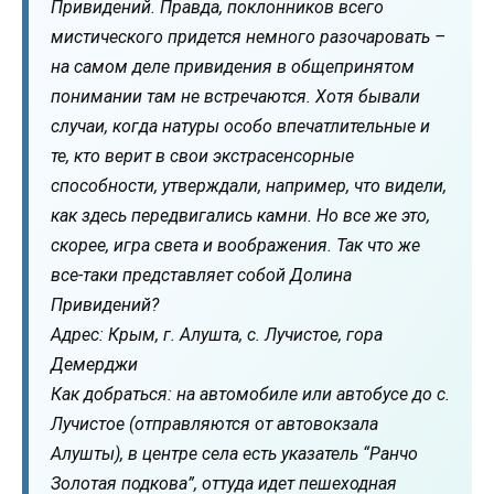
Привидений. Правда, поклонников всего
мистического придется немного разочаровать –
на самом деле привидения в общепринятом
понимании там не встречаются. Хотя бывали
случаи, когда натуры особо впечатлительные и
те, кто верит в свои экстрасенсорные
способности, утверждали, например, что видели,
как здесь передвигались камни. Но все же это,
скорее, игра света и воображения. Так что же
все-таки представляет собой Долина
Привидений?
Адрес: Крым, г. Алушта, с. Лучистое, гора
Демерджи
Как добраться: на автомобиле или автобусе до с.
Лучистое (отправляются от автовокзала
Алушты), в центре села есть указатель “Ранчо
Золотая подкова”, оттуда идет пешеходная