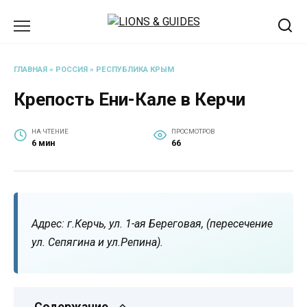
Перейти
к
содержанию
ГЛАВНАЯ
»
РОССИЯ
»
РЕСПУБЛИКА КРЫМ
Крепость Ени-Кале в Керчи
НА ЧТЕНИЕ
ПРОСМОТРОВ
6 мин
66
Адрес: г.Керчь, ул. 1-ая Береговая, (пересечение
ул. Сепягина и ул.Репина).
Содержание