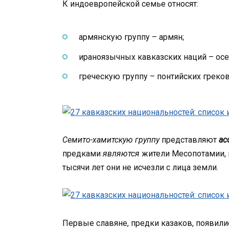
К индоевропейской семье относят:
армянскую группу – армян;
ираноязычных кавказских наций – осет
греческую группу – понтийских греков
Семито-хамитскую группу
представляют
ас
предками
являются
жители Месопотамии, 
тысячи лет они не исчезли с лица земли.
Первые славяне, предки казаков, появилис