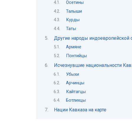
Осетины
Талыши
Курды
Таты
Другие народы индоевропейской 
Армяне
Понтийцы
Исчезнувшие национальности Кав
Убыхи
Арчинцы
Кайтагцы
Ботлихцы
Нации Кавказа на карте