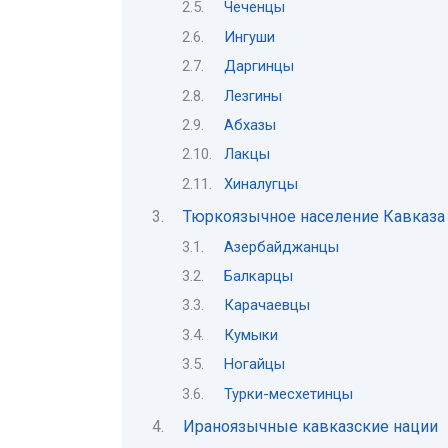
Чеченцы
Ингуши
Даргинцы
Лезгины
Абхазы
Лакцы
Хиналугцы
Тюркоязычное население Кавказа
Азербайджанцы
Балкарцы
Карачаевцы
Кумыки
Ногайцы
Турки-месхетинцы
Ираноязычные кавказские нации