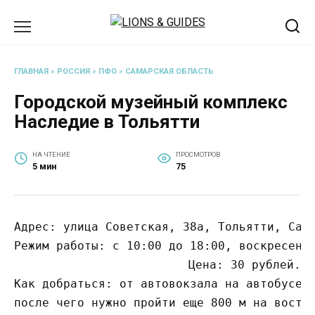
Перейти
к
содержанию
ГЛАВНАЯ
»
РОССИЯ
»
ПФО
»
САМАРСКАЯ ОБЛАСТЬ
Городской музейный комплекс
Наследие в Тольятти
НА ЧТЕНИЕ
ПРОСМОТРОВ
5 мин
75
Адрес: улица Советская, 38а, Тольятти, Сама
Режим работы: с 10:00 до 18:00, воскресенье
Цена: 30 рублей.

Как добраться: от автовокзала на автобусе №
после чего нужно пройти еще 800 м на восто