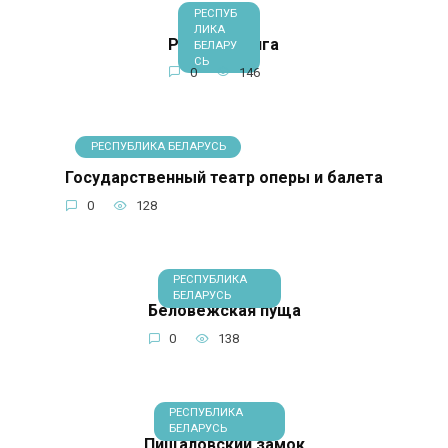
РЕСПУБ
ЛИКА
Район Немига
БЕЛАРУ
СЬ
0
146
РЕСПУБЛИКА БЕЛАРУСЬ
Государственный театр оперы и балета
0
128
РЕСПУБЛИКА
БЕЛАРУСЬ
Беловежская пуща
0
138
РЕСПУБЛИКА
БЕЛАРУСЬ
Пищаловский замок