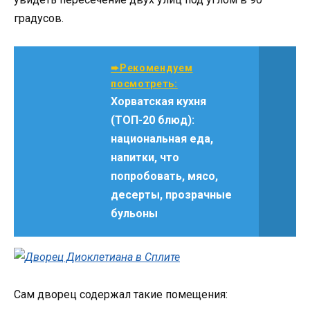
градусов.
➨Рекомендуем
посмотреть:
Хорватская кухня
(ТОП-20 блюд):
национальная еда,
напитки, что
попробовать, мясо,
десерты, прозрачные
бульоны
Сам дворец содержал такие помещения: