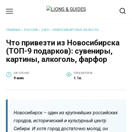
Перейти
к
содержанию
ГЛАВНАЯ
»
РОССИЯ
»
СФО
»
НОВОСИБИРСКАЯ ОБЛАСТЬ
Что привезти из Новосибирска
(ТОП-9 подарков): сувениры,
картины, алкоголь, фарфор
НА ЧТЕНИЕ
ПРОСМОТРОВ
9 мин
1.1к.
Новосибирск – один из крупнейших российских
городов, исторический и культурный центр
Сибири. И хотя город достаточно молод, он