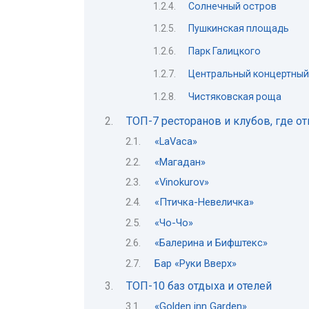
Солнечный остров
Пушкинская площадь
Парк Галицкого
Центральный концертный
Чистяковская роща
ТОП-7 ресторанов и клубов, где о
«LaVaca»
«Магадан»
«Vinokurov»
«Птичка-Невеличка»
«Чо-Чо»
«Балерина и Бифштекс»
Бар «Руки Вверх»
ТОП-10 баз отдыха и отелей
«Golden inn Garden»