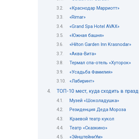
«Краснодар Марриотт»
«Rimar»
«Grand Spa Hotel AVAX»
«Южная башня»
«Hilton Garden Inn Krasnodar»
«Аква-Вита»
Термал спа-отель «Хуторок»
«Усадьба Фамилия»
«Лабиринт»
ТОП-10 мест, куда сходить в праз
Музей «Шоколадушка»
Резиденция Деда Мороза
Краевой театр кукол
Театр «Сказкино»
«ЭйнштейниУм»