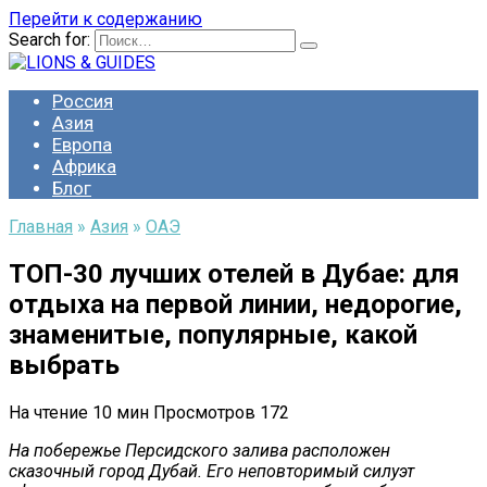
Перейти к содержанию
Search for:
Россия
Азия
Европа
Африка
Блог
Главная
»
Азия
»
ОАЭ
ТОП-30 лучших отелей в Дубае: для
отдыха на первой линии, недорогие,
знаменитые, популярные, какой
выбрать
На чтение
10 мин
Просмотров
172
На побережье Персидского залива расположен
сказочный город Дубай. Его неповторимый силуэт