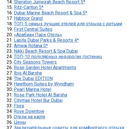
Sheraton Jumeirah Beach Resort 5*
Ritz-Carlton 5*
Dubai Marine Beach Resort & Spa 5*
Habtoor Grand
ТОП-5 самых лучших отелей для отдыха с детьми
First Central Suites
«Арабиан Парк Отель»
Lapita Dubai Parks & Resorts 4*
Amwaj Rotana 5*
Nikki Beach Resort & Spa Dubai
ТОП-10 популярных недорогих гостиниц
City Seasons Towers
Rose Garden Hotel Apartments
Ibis Al Barsha
The Dubai EDITION
Hawthorn Suites by Wyndham
Pearl Marina Hotel
Rose Park Hotel Al Barsha
Citymax Hotel Bur Dubai
Flora
Rove Downtow
Отели на карте
Цены
Заключительные советы для комфортного отдыха