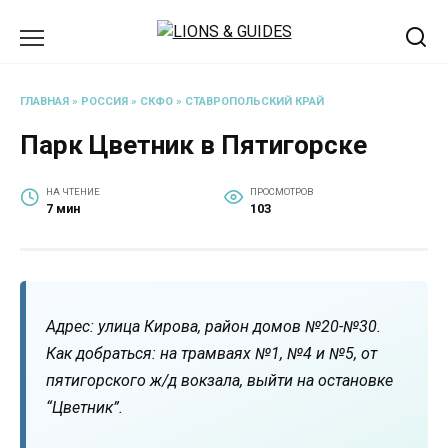
Перейти
к
содержанию
ГЛАВНАЯ
»
РОССИЯ
»
СКФО
»
СТАВРОПОЛЬСКИЙ КРАЙ
Парк Цветник в Пятигорске
НА ЧТЕНИЕ
ПРОСМОТРОВ
7 мин
103
Адрес: улица Кирова, район домов №20-№30.
Как добраться: на трамваях №1, №4 и №5, от
пятигорского ж/д вокзала, выйти на остановке
“Цветник”.