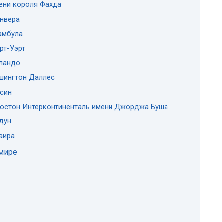
ени короля Фахда
нвера
амбула
рт-Уэрт
рландо
шингтон Даллес
син
ьюстон Интерконтиненталь имени Джорджа Буша
дун
аира
мире