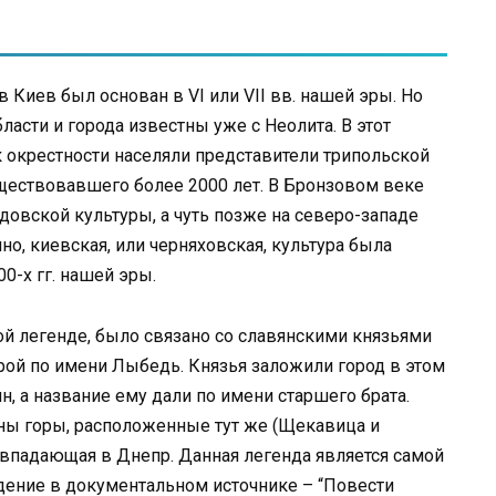
Киев был основан в VI или VII вв. нашей эры. Но
асти и города известны уже с Неолита. В этот
 окрестности населяли представители трипольской
уществовавшего более 2000 лет. В Бронзовом веке
довской культуры, а чуть позже на северо-западе
но, киевская, или черняховская, культура была
0-х гг. нашей эры.
ой легенде, было связано со славянскими князьями
трой по имени Лыбедь. Князья заложили город в этом
н, а название ему дали по имени старшего брата.
ны горы, расположенные тут же (Щекавица и
, впадающая в Днепр. Данная легенда является самой
дение в документальном источнике – “Повести