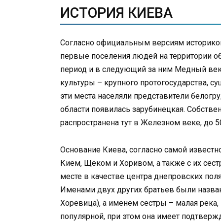
ИСТОРИЯ КИЕВА
Согласно официальным версиям историков 
первые поселения людей на территории обл
период и в следующий за ним Медный век
культуры – крупного протогосударства, с
эти места населяли представители белогру
области появилась зарубинецкая. Собствен
распространена тут в Железном веке, до 50
Основание Киева, согласно самой известн
Кием, Щеком и Хоривом, а также с их сес
месте в качестве центра днепровских поля
Именами двух других братьев были назва
Хоревица), а именем сестры – малая река
популярной, при этом она имеет подтверж