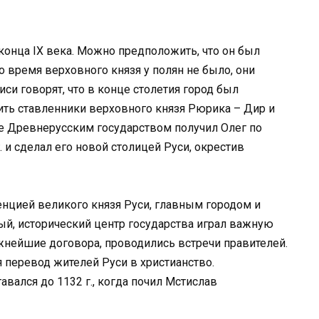
конца IX века. Можно предположить, что он был
о время верховного князя у полян не было, они
си говорят, что в конце столетия город был
вить ставленники верховного князя Рюрика – Дир и
е Древнерусским государством получил Олег по
. и сделал его новой столицей Руси, окрестив
енцией великого князя Руси, главным городом и
ый, исторический центр государства играл важную
ажнейшие договора, проводились встречи правителей.
я перевод жителей Руси в христианство.
вался до 1132 г., когда почил Мстислав