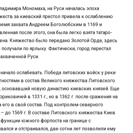
ладимира Мономаха, на Руси началась эпоха
жеств за киевский престол привела к ослаблению
время захвата Андреем Боголюбским в 1169 и
ленная после этого, она была легко взята татаро-
лена. Княжество было передано Золотой Орде, здесь
и получали по ярлыку. Фактически, город перестал
ахваченной Руси.
 начало ослабевать. Победа литовских войск у реки
ностями в состав Великого княжества Литовского.
, основавший новую династию киевских князей. Еще
иковичей в 1331 г., но в 1362 г. после сражения на
 его в свой состав. Под контролем северного
 – до 1569 г. В составе Литовского княжества Киев
 функции южного форпоста на границе с
ался и отстраивался, две сотни лет позволили ему