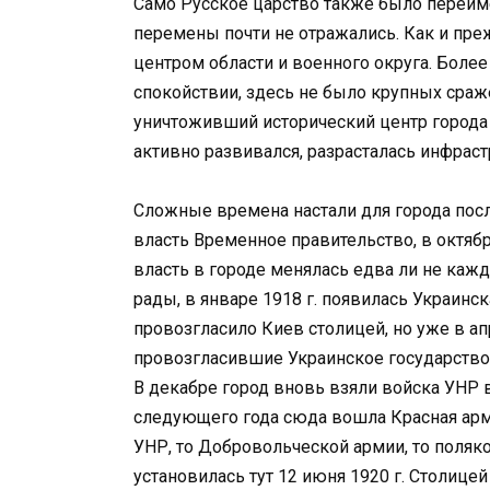
Само Русское царство также было переиме
перемены почти не отражались. Как и пр
центром области и военного округа. Более
спокойствии, здесь не было крупных сраж
уничтоживший исторический центр город
активно развивался, разрасталась инфраст
Сложные времена настали для города посл
власть Временное правительство, в октябр
власть в городе менялась едва ли не кажд
рады, в январе 1918 г. появилась Украинс
провозгласило Киев столицей, но уже в а
провозгласившие Украинское государство
В декабре город вновь взяли войска УНР 
следующего года сюда вошла Красная арми
УНР, то Добровольческой армии, то поляк
установилась тут 12 июня 1920 г. Столицей 