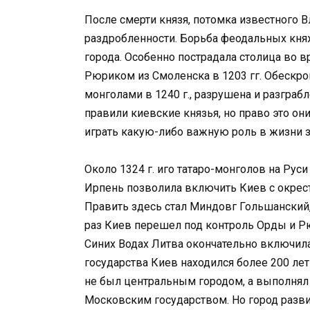
После смерти князя, потомка известного В
раздробленности. Борьба феодальных кня
города. Особенно пострадала столица во 
Рюриком из Смоленска в 1203 гг. Обескров
монголами в 1240 г., разрушена и разграб
правили киевские князья, но право это он
играть какую-либо важную роль в жизни з
Около 1324 г. иго татаро-монголов на Руси
Ирпень позволила включить Киев с окрест
Править здесь стал Миндовг Гольшанский
раз Киев перешел под контроль Орды и Рюр
Синих Водах Литва окончательно включила
государства Киев находился более 200 лет
не был центральным городом, а выполнял
Московским государством. Но город развив