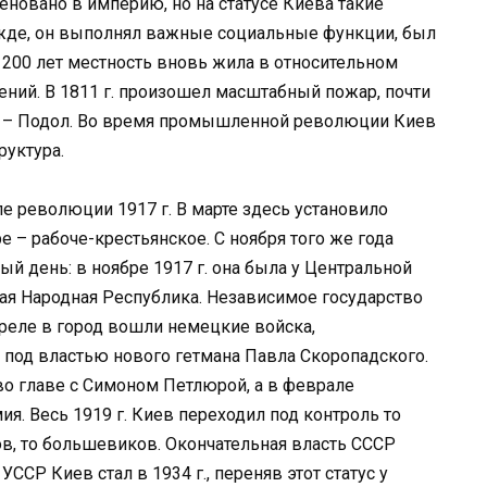
новано в империю, но на статусе Киева такие
ежде, он выполнял важные социальные функции, был
 200 лет местность вновь жила в относительном
ений. В 1811 г. произошел масштабный пожар, почти
а – Подол. Во время промышленной революции Киев
руктура.
е революции 1917 г. В марте здесь установило
е – рабоче-крестьянское. С ноября того же года
ый день: в ноябре 1917 г. она была у Центральной
кая Народная Республика. Независимое государство
преле в город вошли немецкие войска,
 под властью нового гетмана Павла Скоропадского.
во главе с Симоном Петлюрой, а в феврале
я. Весь 1919 г. Киев переходил под контроль то
ов, то большевиков. Окончательная власть СССР
УССР Киев стал в 1934 г., переняв этот статус у