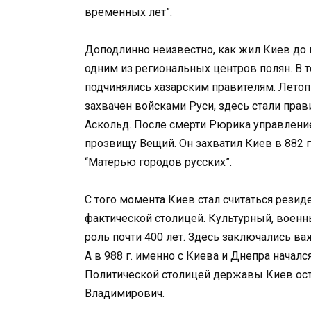
временных лет”.
Доподлинно неизвестно, как жил Киев до 
одним из региональных центров полян. В т
подчинялись хазарским правителям. Летопи
захвачен войсками Руси, здесь стали пра
Аскольд. После смерти Рюрика управлени
прозвищу Вещий. Он захватил Киев в 882 г
“Матерью городов русских”.
С того момента Киев стал считаться резид
фактической столицей. Культурный, военн
роль почти 400 лет. Здесь заключались в
А в 988 г. именно с Киева и Днепра началс
Политической столицей державы Киев оста
Владимирович.