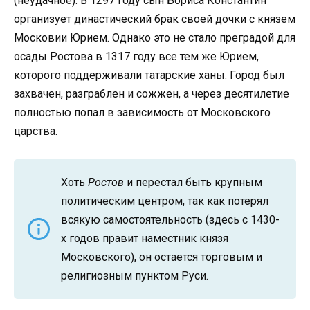
(неудачное). В 1297 году сын Бориса Константин
организует династический брак своей дочки с князем
Московии Юрием. Однако это не стало преградой для
осады Ростова в 1317 году все тем же Юрием,
которого поддерживали татарские ханы. Город был
захвачен, разграблен и сожжен, а через десятилетие
полностью попал в зависимость от Московского
царства.
Хоть
Ростов
и перестал быть крупным
политическим центром, так как потерял
всякую самостоятельность (здесь с 1430-
х годов правит наместник князя
Московского), он остается торговым и
религиозным пунктом Руси.