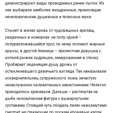
демонстрируют виды проводимых ранее пыток. Из
них выбирали наиболее изощренные, приносящие
нечеловеческие душевные и телесные муки.
Стынет в жилах кровь от чудовищных зрелищ,
увиденных в коморках: на полу одной –
полуразложившийся труп, по нему ползают жирные
крысы, в другой темнице – прелестная девушка с
копной рыжих кудряшек, замурованная в стенку.
Пробирает леденящая душу дрожь от
остекленевшего девичьего взгляда. Так наказывали
осквернительниц супружеского ложа, зачастую
незаслуженно оклеветанных завистниками. Нелегко
приходилось красивым. Дальше – растянутая на
дыбе человеческая фигура с вывернутыми
суставами. Стоящий чуть поодаль палач невозмутимо
смотрит на стекающие по доскам кровавые капли.