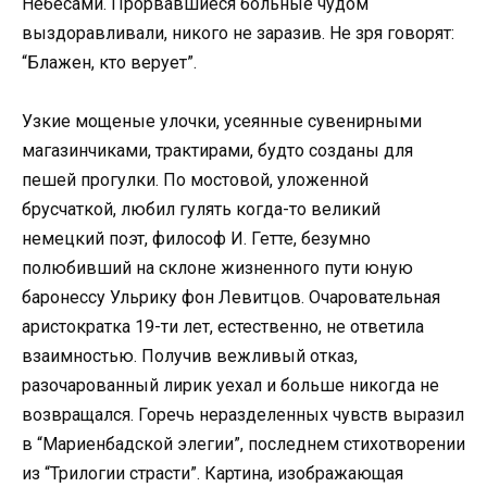
Небесами. Прорвавшиеся больные чудом
выздоравливали, никого не заразив. Не зря говорят:
“Блажен, кто верует”.
Узкие мощеные улочки, усеянные сувенирными
магазинчиками, трактирами, будто созданы для
пешей прогулки. По мостовой, уложенной
брусчаткой, любил гулять когда-то великий
немецкий поэт, философ И. Гетте, безумно
полюбивший на склоне жизненного пути юную
баронессу Ульрику фон Левитцов. Очаровательная
аристократка 19-ти лет, естественно, не ответила
взаимностью. Получив вежливый отказ,
разочарованный лирик уехал и больше никогда не
возвращался. Горечь неразделенных чувств выразил
в “Мариенбадской элегии”, последнем стихотворении
из “Трилогии страсти”. Картина, изображающая