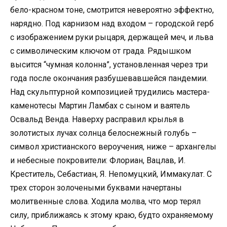
бело-красном тоне, смотрится невероятно эффектно,
нарядно. Под карнизом над входом – городской герб
с изображением руки рыцаря, держащей меч, и льва
с символическим ключом от града. Рядышком
высится “чумная колонна”, установленная через три
года после окончания разбушевавшейся пандемии.
Над скульптурной композицией трудились мастера-
каменотесы Мартин Ламбах с сыном и ваятель
Освальд Венда. Наверху расправил крылья в
золотистых лучах солнца белоснежный голубь –
символ христианского вероучения, ниже – архангелы
и небесные покровители: Флориан, Вацлав, И.
Креститель, Себастиан, Я. Непомуцкий, Иммакулат. С
трех сторон золочеными буквами начертаны
молитвенные слова. Ходила молва, что мор терял
силу, приближаясь к этому краю, будто охраняемому