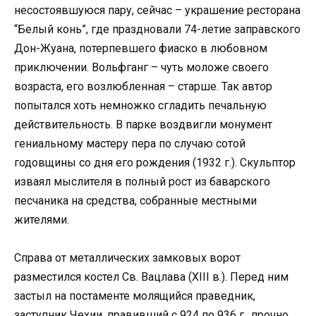
несостоявшуюся пару, сейчас – украшение ресторана
“Белый конь”, где праздновали 74-летие заправского
Дон-Жуана, потерпевшего фиаско в любовном
приключении. Вольфганг – чуть моложе своего
возраста, его возлюбленная – старше. Так автор
попытался хоть немножко сгладить печальную
действительность. В парке воздвигли монумент
гениальному мастеру пера по случаю сотой
годовщины со дня его рождения (1932 г.). Скульптор
изваял мыслителя в полный рост из баварского
песчаника на средства, собранные местными
жителями.
Справа от металлических замковых ворот
разместился костел Св. Вацлава (XIII в.). Перед ним
застыл на постаменте молящийся праведник,
заступник Чехии, правивший с 924 по 936 г., прочно