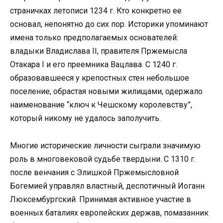
страничках летописи 1234 г. Кто конкретно ее
основал, непонятно до сих пор. Историки упоминают
имена только предполагаемых основателей:
владыки Владислава II, правителя Пржемысла
Отакара I и его преемника Вацлава. С 1240 г.
образовавшееся у крепостных стен небольшое
поселение, обрастая новыми жилищами, одержало
наименование “ключ к Чешскому королевству”,
который никому не удалось заполучить.
Многие исторические личности сыграли значимую
роль в многовековой судьбе твердыни. С 1310 г.
после венчания с Элишкой Пржемысловной
Богемией управлял властный, деспотичный Иоганн
Люксембургский. Принимая активное участие в
военных баталиях европейских держав, помазанник