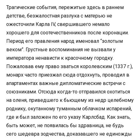
Трагические события, пережитые здесь в раннем
детстве, безжалостная разлука с матерью не
ожесточили Карла IV, свершившего немало
хорошего для соотечественников после коронации.
Период его правления народ именовал “золотым
веком”. Грустные воспоминания не вызвали у
императора ненависти к красочному городку.
Пожаловав ему право зваться королевским (1337 г.),
монарх часто приезжал сюда отдохнуть, проводил в
апартаментах важные дипломатические встречи с
союзниками. Отсюда когда-то отправился охотиться
на оленя, приведшего к бьющему из недр целебному
роднику, окутанному туманным облачком испарений,
где и был заложен по его указу Карлсбад. Как знать,
быть может, не появилась бы здравница, не будь
сего шедевра зодчества, доказавшего не единожды