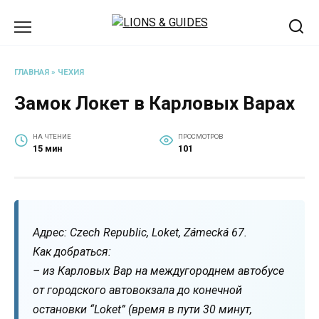
Перейти
к
содержанию
ГЛАВНАЯ
»
ЧЕХИЯ
Замок Локет в Карловых Варах
НА ЧТЕНИЕ
ПРОСМОТРОВ
15 мин
101
Адрес: Czech Republic, Loket, Zámecká 67.
Как добраться:
– из Карловых Вар на междугороднем автобусе
от городского автовокзала до конечной
остановки “Loket” (время в пути 30 минут,