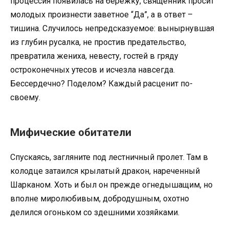
процессия появилась на бережку, священник просит
молодых произнести заветное “Да”, а в ответ –
тишина. Случилось непредсказуемое: вынырнувшая
из глубин русалка, не простив предательство,
превратила жениха, невесту, гостей в гряду
остроконечных утесов и исчезла навсегда.
Бессердечно? Поделом? Каждый расценит по-
своему.
Мифические обитатели
Спускаясь, загляните под лестничный пролет. Там в
колодце затаился крылатый дракон, нареченный
Шарканом. Хоть и был он прежде огнедышащим, но
вполне миролюбивым, добродушным, охотно
делился огоньком со здешними хозяйками.