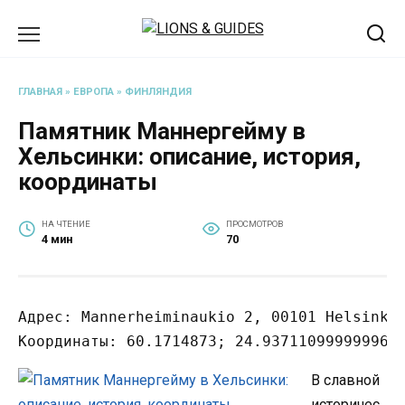
Перейти
к
содержанию
ГЛАВНАЯ
»
ЕВРОПА
»
ФИНЛЯНДИЯ
Памятник Маннергейму в
Хельсинки: описание, история,
координаты
НА ЧТЕНИЕ
ПРОСМОТРОВ
4 мин
70
Адрес: Mannerheiminaukio 2, 00101 Helsinki,
Координаты: 60.1714873; 24.93711099999996.
В славной
историчес