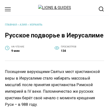
Перейти
к
содержанию
ГЛАВНАЯ
»
АЗИЯ
»
ИЗРАИЛЬ
Русское подворье в Иерусалиме
НА ЧТЕНИЕ
ПРОСМОТРОВ
9 мин
134
Посещение верующими Святых мест христианской
веры в Иерусалиме стало набирать массовый
масштаб после принятия христианства Римской
империей в IV веке. Паломничество же русских
христиан берёт своё начало с момента крещения
Руси – в 988 году.