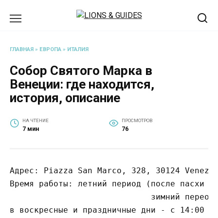
Перейти
к
содержанию
ГЛАВНАЯ
»
ЕВРОПА
»
ИТАЛИЯ
Собор Святого Марка в
Венеции: где находится,
история, описание
НА ЧТЕНИЕ
ПРОСМОТРОВ
7 мин
76
Адрес: Piazza San Marco, 328, 30124 Venezia
Время работы: летний период (после пасхи до
                             зимний переод 
в воскресные и праздничные дни - с 14:00 до