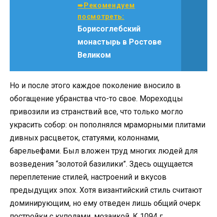
➨Рекомендуем
посмотреть:
Борисоглебский
монастырь в Ростове
Великом
Но и после этого каждое поколение вносило в
обогащение убранства что-то свое. Мореходцы
привозили из странствий все, что только могло
украсить собор: он пополнялся мраморными плитами
дивных расцветок, статуями, колоннами,
барельефами. Был вложен труд многих людей для
возведения “золотой базилики”. Здесь ощущается
переплетение стилей, настроений и вкусов
предыдущих эпох. Хотя византийский стиль считают
доминирующим, но ему отведен лишь общий очерк
постройки с куполами, мозаикой. К 1094 г.