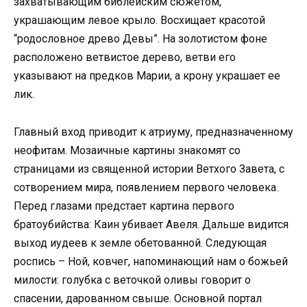
захватывающим библейским сюжетом,
украшающим левое крыло. Восхищает красотой
“родословное древо Девы”. На золотистом фоне
расположено ветвистое дерево, ветви его
указывают на предков Марии, а крону украшает ее
лик.
Главный вход приводит к атриуму, предназначенному
неофитам. Мозаичные картины знакомят со
страницами из священной истории Ветхого Завета, с
сотворением мира, появлением первого человека.
Перед глазами предстает картина первого
братоубийства: Каин убивает Авеля. Дальше видится
выход иудеев к земле обетованной. Следующая
роспись – Ной, ковчег, напоминающий нам о божьей
милости: голубка с веточкой оливы говорит о
спасении, дарованном свыше. Основной портал