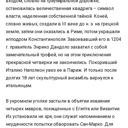
входом, словно на триумфальной дорожке,
остановилась величественная квадрига – символ
власти, наделенная собственной тайной. Коней,
словно живых, создали в III веке до н. э. на грецкой
земле, затем они оказались в Риме, потом украшали
ипподром Константинополя. Завоевавший его в 1204
г. правитель Энрико Дандоло захватил с собой
замечательный трофей, но на этом приключения
прекрасной четверки не закончились. Покоривший
Италию Наполеон увез ее в Париж. И только после
долгих 18 лет скульптурный ансамбль вернулся к
итальянцам.
В укромном уголке застыли в объятии изваяния
четырех мавров, похищенные с Египта или Византии.
Их установили не зря, они служат напоминанием о
неудачности попытки обворовать
Сан-Марко
. Для