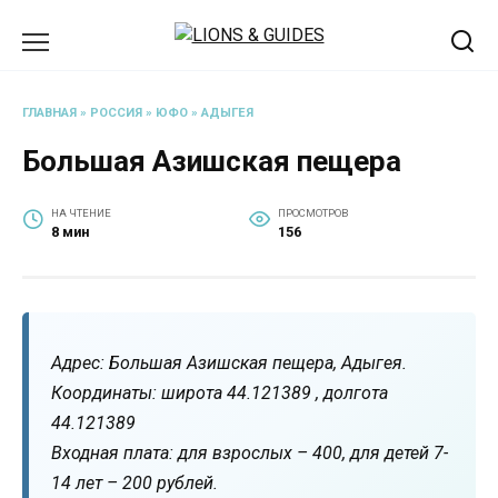
Перейти
к
содержанию
ГЛАВНАЯ
»
РОССИЯ
»
ЮФО
»
АДЫГЕЯ
Большая Азишская пещера
НА ЧТЕНИЕ
ПРОСМОТРОВ
8 мин
156
Адрес: Большая Азишская пещера, Адыгея.
Координаты: широта 44.121389 , долгота
44.121389
Входная плата: для взрослых – 400, для детей 7-
14 лет – 200 рублей.