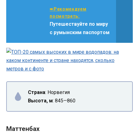
➨Рекомендуем
посмотреть:
Путешествуйте по миру
с румынским паспортом
Страна
: Норвегия
Высота, м
: 845—860
Маттенбах