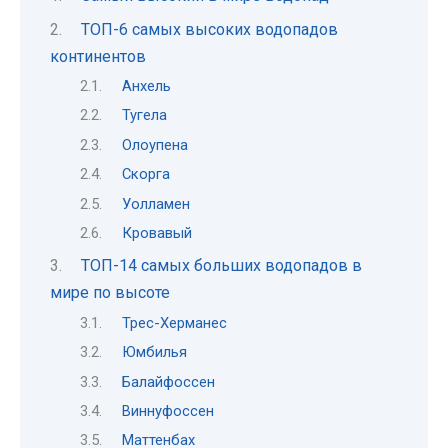
ТОП-6 самых высоких водопадов
континентов
Анхель
Тугела
Олоупена
Скорга
Уолламен
Кровавый
ТОП-14 самых больших водопадов в
мире по высоте
Трес-Херманес
Юмбилья
Балайфоссен
Виннуфоссен
Маттенбах