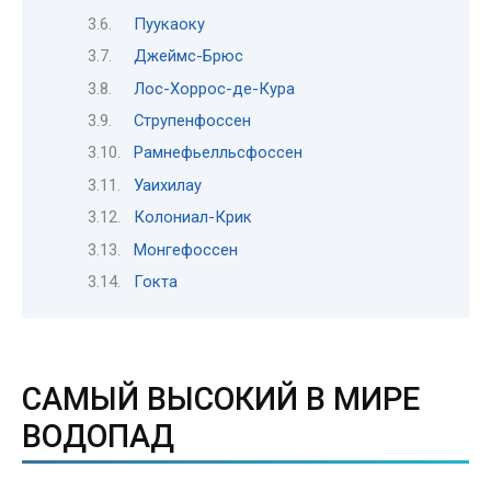
Пуукаоку
Джеймс-Брюс
Лос-Хоррос-де-Кура
Струпенфоссен
Рамнефьелльсфоссен
Уаихилау
Колониал-Крик
Монгефоссен
Гокта
САМЫЙ ВЫСОКИЙ В МИРЕ
ВОДОПАД