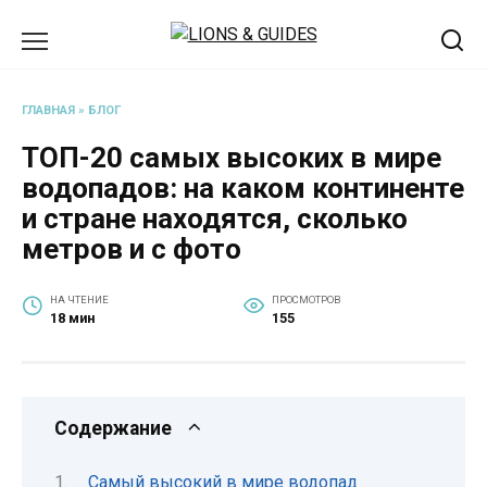
Перейти
к
содержанию
ГЛАВНАЯ
»
БЛОГ
ТОП-20 самых высоких в мире
водопадов: на каком континенте
и стране находятся, сколько
метров и с фото
НА ЧТЕНИЕ
ПРОСМОТРОВ
18 мин
155
Содержание
Самый высокий в мире водопад