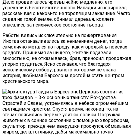
Дело продвигалось чрезвычайно медленно, его
упрекали в безответственности. Нападки игнорировал,
рассказывая о каком-то не торопящем заказчике. Часто
сидел на голой земле, обнимал деревья, коллеги
опасались за психическое состояние творца.
Работы велись исключительно на пожертвования.
Иногда останавливались за неимением денег, тогда
самолично метался по городу, как угорелый, в поисках
средств. Принимая за нищего, жители подавали
милостыню, не отказываясь, брал, приносил, продолжал
упорно трудиться. Ясно сознавал, что благодаря
исполинскому собору, равного которому не знала
история, любимая Барселона достойна стать центром
христианского мира.
Церковь состоит из
трех фасадов – 3-х основных таинств: Рождества,
Страстей и Славы, устремляясь в небеса огромнейшим
светящимся крестом. Спустя время, наконец-то, на
стенах появились первые улитки, ослики. Погружая
животных в сонное состояние с помощью хлороформа,
скульптор, прежде чем зверушки проснутся, обмазывая
жиром, делал отливку, дабы максимально точно