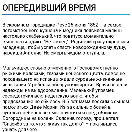
ОПЕРЕДИВШИЙ ВРЕМЯ
В скромном городишке Реус 25 июня 1852 г. в семье
потомственного кузнеца и медника появился малыш
настолько слабенький, что повитуха моментально
вынесла вердикт: “Не жилец”. Родители сразу окрестили
младенца, чтобы успеть спасти новорожденному душу,
нарекши Антонио. Но смерть чудом отступила.
Мальчишку, словно отмеченного Господом огненно
рыжими волосами, глазами небесного цвета, вовсе не
походившего на испанца, ждали суровые жизненные
испытания. У ребенка обнаружили артрит. Врачи не дали
надежды на выздоровление. Маленький упрямец
сосредоточил всю недетскую волю, чтобы
предсказание не сбылось. В 5 лет мама поехала с сыном
помолиться Деве Марии. Из-за сильных болей в
суставах ребенок не смог опуститься пред обликом
Богородицы на колени. Склонив голову, прошептал:
“Спасибо за то, что я живу так долго”, – поклявшись
узнать для чего.