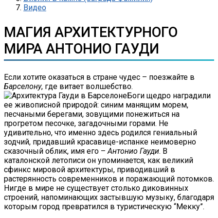
Видео
МАГИЯ АРХИТЕКТУРНОГО
МИРА АНТОНИО ГАУДИ
Если хотите оказаться в стране чудес – поезжайте в
Барселону
, где витает волшебство.
Боги щедро наградили
ее живописной природой: синим манящим морем,
песчаными берегами, зовущими понежиться на
прогретом песочке, загадочными горами. Не
удивительно, что именно здесь родился гениальный
зодчий, придавший красавице-испанке неимоверно
сказочный облик, имя его –
Антонио Гауди
. В
каталонской летописи он упоминается, как великий
сфинкс мировой архитектуры, приводивший в
растерянность современников и поражающий потомков.
Нигде в мире не существует столько диковинных
строений, напоминающих застывшую музыку, благодаря
которым город превратился в туристическую “Мекку”.