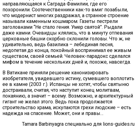
направляющаяся к Саграда Фамилии, где его
похоронили. Соотечественники как-то вмиг позабыли,
что модернист многих раздражал, а странное строение
называли каменным кошмаром. Газеты пестрели
заголовками “Не стало гения. Умер святой”. Рыдали
даже камни. Очевидцы клялись, что в минуту отпевания
церковные башни скорбно склонили головы. Что ж, не
удивительно, ведь базилика – лебединая песня,
недопетая до конца, покойный воспринимал ее живым
существом, своей семьей. Человек-парадокс сделался
мифом в течение нескольких дней и, похоже, навсегда.
В Ватикане приняли решение канонизировать
изобретателя, увидевшего истину, сумевшего воплотить
ее в камне (2003 г.). Испанцы не хотят, чтобы святыню
достраивали, считая, что наступит конец молитвам,
покаянию, а значит – всему. Возможно, и архитектурный
гигант не желал этого. Ведь пока продолжается
строительство храма, искупаются грехи людские – есть
надежда на спасение. Может, они и правы…
Tamara Barbinyagra специально для lions-guides.ru