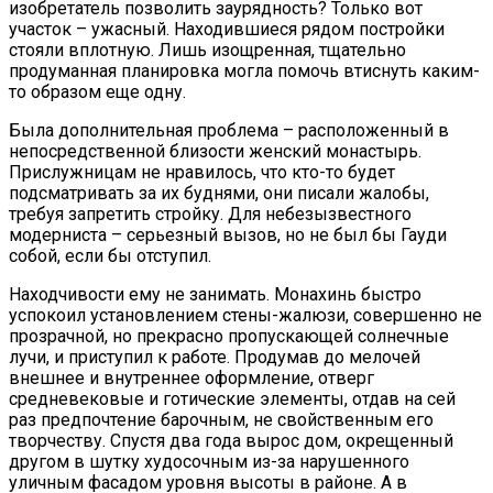
изобретатель позволить заурядность? Только вот
участок – ужасный. Находившиеся рядом постройки
стояли вплотную. Лишь изощренная, тщательно
продуманная планировка могла помочь втиснуть каким-
то образом еще одну.
Была дополнительная проблема – расположенный в
непосредственной близости женский монастырь.
Прислужницам не нравилось, что кто-то будет
подсматривать за их буднями, они писали жалобы,
требуя запретить стройку. Для небезызвестного
модерниста – серьезный вызов, но не был бы Гауди
собой, если бы отступил.
Находчивости ему не занимать. Монахинь быстро
успокоил установлением стены-жалюзи, совершенно не
прозрачной, но прекрасно пропускающей солнечные
лучи, и приступил к работе. Продумав до мелочей
внешнее и внутреннее оформление, отверг
средневековые и готические элементы, отдав на сей
раз предпочтение барочным, не свойственным его
творчеству. Спустя два года вырос дом, окрещенный
другом в шутку худосочным из-за нарушенного
уличным фасадом уровня высоты в районе. А в