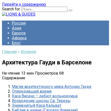
Перейти к содержанию
Search for:
Россия
Азия
Европа
Африка
Блог
Главная
»
Испания
Архитектура Гауди в Барселоне
На чтение
13 мин
Просмотров
68
Содержание
Магия архитектурного мира Антонио Гауди
Опередивший время
Каса Висенс – дебют вольнодумца
Возведение школы Св. Терезы
Знаменитый Каса Кальвет
Библия в камне (Саграда Фамилия)