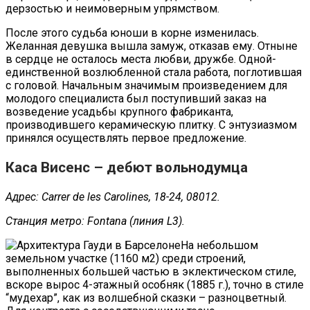
дерзостью и неимоверным упрямством.
После этого судьба юноши в корне изменилась.
Желанная девушка вышла замуж, отказав ему. Отныне
в сердце не осталось места любви, дружбе. Одной-
единственной возлюбленной стала работа, поглотившая
с головой. Начальным значимым произведением для
молодого специалиста был поступивший заказ на
возведение усадьбы крупного фабриканта,
производившего керамическую плитку. С энтузиазмом
принялся осуществлять первое предложение.
Каса Висенс – дебют вольнодумца
Адрес: Carrer de les Carolines, 18-24, 08012.
Станция метро: Fontana (линия L3).
На небольшом
земельном участке (1160 м2) среди строений,
выполненных большей частью в эклектическом стиле,
вскоре вырос 4-этажный особняк (1885 г.), точно в стиле
“мудехар”, как из волшебной сказки – разноцветный.