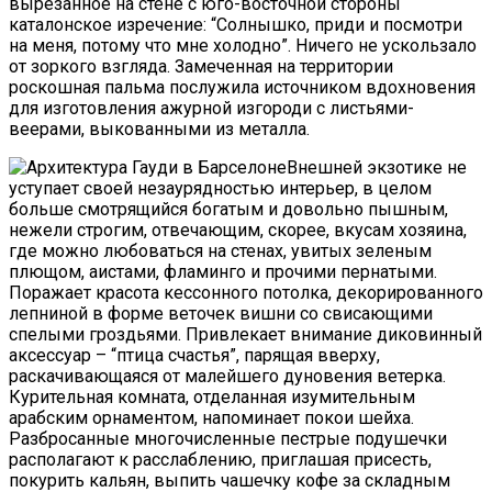
вырезанное на стене с юго-восточной стороны
каталонское изречение: “Солнышко, приди и посмотри
на меня, потому что мне холодно”. Ничего не ускользало
от зоркого взгляда. Замеченная на территории
роскошная пальма послужила источником вдохновения
для изготовления ажурной изгороди с листьями-
веерами, выкованными из металла.
Внешней экзотике не
уступает своей незаурядностью интерьер, в целом
больше смотрящийся богатым и довольно пышным,
нежели строгим, отвечающим, скорее, вкусам хозяина,
где можно любоваться на стенах, увитых зеленым
плющом, аистами, фламинго и прочими пернатыми.
Поражает красота кессонного потолка, декорированного
лепниной в форме веточек вишни со свисающими
спелыми гроздьями. Привлекает внимание диковинный
аксессуар – “птица счастья”, парящая вверху,
раскачивающаяся от малейшего дуновения ветерка.
Курительная комната, отделанная изумительным
арабским орнаментом, напоминает покои шейха.
Разбросанные многочисленные пестрые подушечки
располагают к расслаблению, приглашая присесть,
покурить кальян, выпить чашечку кофе за складным