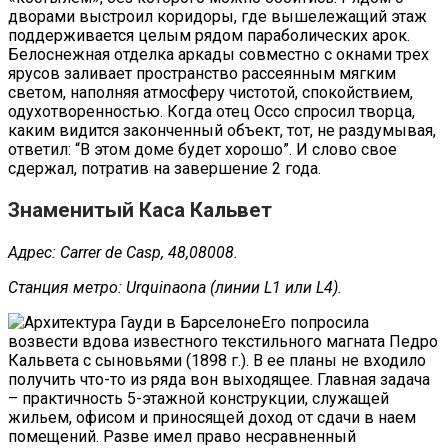
дворами выстроил коридоры, где вышележащий этаж
поддерживается целым рядом параболических арок.
Белоснежная отделка аркады совместно с окнами трех
ярусов заливает пространство рассеянным мягким
светом, наполняя атмосферу чистотой, спокойствием,
одухотворенностью. Когда отец Оссо спросил творца,
каким видится законченный объект, тот, не раздумывая,
ответил: “В этом доме будет хорошо”. И слово свое
сдержал, потратив на завершение 2 года.
Знаменитый Каса Кальвет
Адрес: Carrer de Casp, 48,08008.
Станция метро: Urquinaona (линии L1 или L4).
Его попросила
возвести вдова известного текстильного магната Педро
Кальвета с сыновьями (1898 г.). В ее планы не входило
получить что-то из ряда вон выходящее. Главная задача
– практичность 5-этажной конструкции, служащей
жильем, офисом и приносящей доход от сдачи в наем
помещений. Разве имел право несравненный