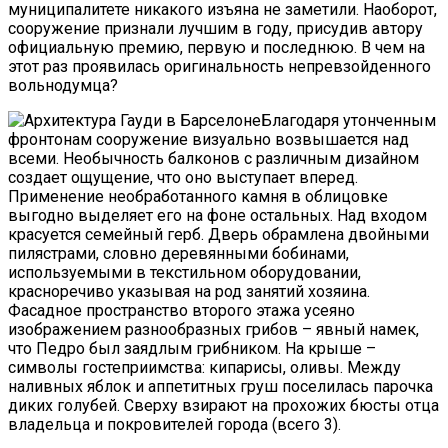
муниципалитете никакого изъяна не заметили. Наоборот,
сооружение признали лучшим в году, присудив автору
официальную премию, первую и последнюю. В чем на
этот раз проявилась оригинальность непревзойденного
вольнодумца?
Благодаря утонченным
фронтонам сооружение визуально возвышается над
всеми. Необычность балконов с различным дизайном
создает ощущение, что оно выступает вперед.
Применение необработанного камня в облицовке
выгодно выделяет его на фоне остальных. Над входом
красуется семейный герб. Дверь обрамлена двойными
пилястрами, словно деревянными бобинами,
используемыми в текстильном оборудовании,
красноречиво указывая на род занятий хозяина.
Фасадное пространство второго этажа усеяно
изображением разнообразных грибов – явный намек,
что Педро был заядлым грибником. На крыше –
символы гостеприимства: кипарисы, оливы. Между
наливных яблок и аппетитных груш поселилась парочка
диких голубей. Сверху взирают на прохожих бюсты отца
владельца и покровителей города (всего 3).