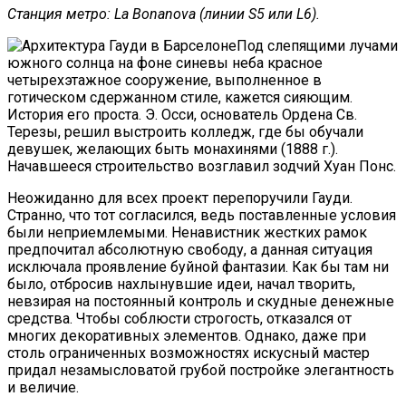
Станция метро: La Bonanova (линии S5 или L6).
Под слепящими лучами
южного солнца на фоне синевы неба красное
четырехэтажное сооружение, выполненное в
готическом сдержанном стиле, кажется сияющим.
История его проста. Э. Осси, основатель Ордена Св.
Терезы, решил выстроить колледж, где бы обучали
девушек, желающих быть монахинями (1888 г.).
Начавшееся строительство возглавил зодчий Хуан Понс.
Неожиданно для всех проект перепоручили Гауди.
Странно, что тот согласился, ведь поставленные условия
были неприемлемыми. Ненавистник жестких рамок
предпочитал абсолютную свободу, а данная ситуация
исключала проявление буйной фантазии. Как бы там ни
было, отбросив нахлынувшие идеи, начал творить,
невзирая на постоянный контроль и скудные денежные
средства. Чтобы соблюсти строгость, отказался от
многих декоративных элементов. Однако, даже при
столь ограниченных возможностях искусный мастер
придал незамысловатой грубой постройке элегантность
и величие.