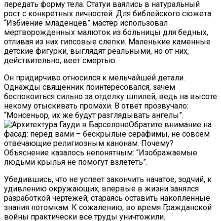
передать форму тела. Статуи ваялись в натуральный
рост с конкретных личностей. Для библейского сюжета
“Избиение младенцев” мастер использовал
мертворожденных малюток из больницы для бедных,
отливая из них гипсовые слепки. Маленькие каменные
детские фигурки, выглядят реальными, но от них,
действительно, веет смертью.
Он придирчиво относился к мельчайшей детали.
Однажды священник поинтересовался, зачем
беспокоиться сильно за отделку шпилей, ведь на высоте
некому отыскивать промахи. В ответ прозвучало:
“Монсеньор, их же будут разглядывать ангелы”.
Обратите внимание на
фасад: перед вами – бескрылые серафимы, не совсем
отвечающие религиозным канонам. Почему?
Объяснение казалось непонятным: “Изображаемые
людьми крылья не помогут взлететь”.
Убедившись, что не успеет закончить начатое, зодчий, к
удивлению окружающих, впервые в жизни занялся
разработкой чертежей, стараясь оставить накопленные
знания потомкам. К сожалению, во время Гражданской
войны практически все труды уничтожили.