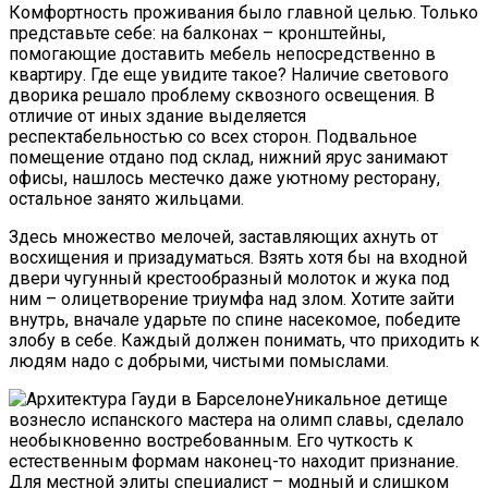
Комфортность проживания было главной целью. Только
представьте себе: на балконах – кронштейны,
помогающие доставить мебель непосредственно в
квартиру. Где еще увидите такое? Наличие светового
дворика решало проблему сквозного освещения. В
отличие от иных здание выделяется
респектабельностью со всех сторон. Подвальное
помещение отдано под склад, нижний ярус занимают
офисы, нашлось местечко даже уютному ресторану,
остальное занято жильцами.
Здесь множество мелочей, заставляющих ахнуть от
восхищения и призадуматься. Взять хотя бы на входной
двери чугунный крестообразный молоток и жука под
ним – олицетворение триумфа над злом. Хотите зайти
внутрь, вначале ударьте по спине насекомое, победите
злобу в себе. Каждый должен понимать, что приходить к
людям надо с добрыми, чистыми помыслами.
Уникальное детище
вознесло испанского мастера на олимп славы, сделало
необыкновенно востребованным. Его чуткость к
естественным формам наконец-то находит признание.
Для местной элиты специалист – модный и слишком