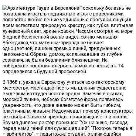
Поскольку болезнь не
позволяла играть в подвижные игры с ровесниками,
подросток любил пешие уединенные прогулки, ощущал
всем естеством природную красоту, как губка, впитывая
лучезарный свет, яркие краски. Часами смотрел на море.
В одной белопенной волне видел сотню меньших.
Убеждался, что матушка-природа не бывает
одноцветной, лишена прямых линий, придуманных
человеком. Образы домов, всплывавшие из глубин
сознания, не были безликими близнецами. На
побережье построил впервые замок из песка, а к 14
определился с будущей профессией.
В 1868 г. уехал в Барселону учиться архитекторскому
мастерству. Нестандартность мышления существенно
выделяла из студенческой среды. Замечая в скалах,
морской пучине, небесах богатство форм, появилась
уверенность, что даже железо может быть гибким,
пластичным, живым. Недоумевал, почему конструкторы
не говорят языком природы, приводящей его в экстаз.
Вручая диплом, ректор произнес: “Уж не знаю, господа,
перед нами гений или сумасшедший”. “Похоже, теперь я
– архитектор”, – подытожил студент, отличающийся