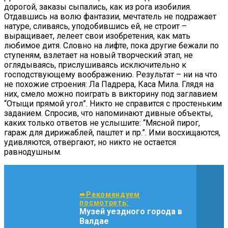
дорогой, заказы сыпались, как из рога изобилия.
Отдавшись на волю фантазии, мечтатель не подражает
натуре, сливаясь, уподобившись ей, не строит –
выращивает, лелеет свои изобретения, как мать
любимое дитя. Словно на лифте, пока другие бежали по
ступеням, взлетает на новый творческий этап, не
оглядываясь, прислушиваясь исключительно к
господствующему воображению. Результат – ни на что
не похожие строения: Ла Падрера, Каса Мила. Глядя на
них, смело можно поиграть в викторину под заглавием
“Отыщи прямой угол”. Никто не справится с простеньким
заданием. Спросив, что напоминают дивные объекты,
каких только ответов не услышите: “Мясной пирог,
гараж для дирижаблей, паштет и пр.”. Ими восхищаются,
удивляются, отвергают, но никто не остается
равнодушным.
➨Рекомендуем
посмотреть:
Музей уездного города в
Валдае