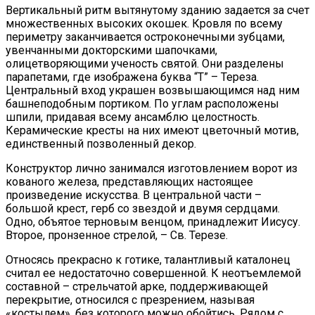
Вертикальный ритм вытянутому зданию задается за счет
множественных высоких окошек. Кровля по всему
периметру заканчивается остроконечными зубцами,
увенчанными докторскими шапочками,
олицетворяющими ученость святой. Они разделены
парапетами, где изображена буква “Т” – Тереза.
Центральный вход украшен возвышающимся над ним
башнеподобным портиком. По углам расположены
шпили, придавая всему ансамблю целостность.
Керамические кресты на них имеют цветочный мотив,
единственный позволенный декор.
Конструктор лично занимался изготовлением ворот из
кованого железа, представляющих настоящее
произведение искусства. В центральной части –
большой крест, герб со звездой и двумя сердцами.
Одно, объятое терновым венцом, принадлежит Иисусу.
Второе, пронзенное стрелой, – Св. Терезе.
Относясь прекрасно к готике, талантливый каталонец
считал ее недостаточно совершенной. К неотъемлемой
составной – стрельчатой арке, поддерживающей
перекрытие, относился с презрением, называя
«костылем», без которого можно обойтись. Рядом с