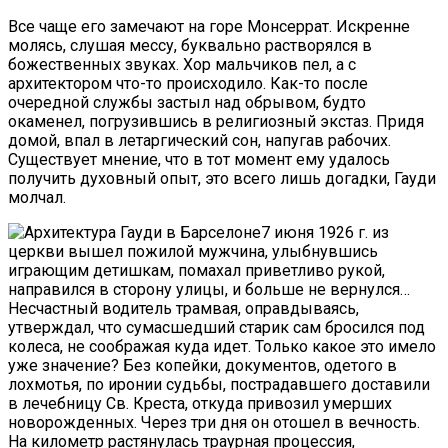
Все чаще его замечают на горе Монсеррат. Искренне
молясь, слушая мессу, буквально растворялся в
божественных звуках. Хор мальчиков пел, а с
архитектором что-то происходило. Как-то после
очередной службы застыл над обрывом, будто
окаменел, погрузившись в религиозный экстаз. Придя
домой, впал в летаргический сон, напугав рабочих.
Существует мнение, что в тот момент ему удалось
получить духовный опыт, это всего лишь догадки, Гауди
молчал.
7 июня 1926 г. из
церкви вышел пожилой мужчина, улыбнувшись
играющим детишкам, помахал приветливо рукой,
направился в сторону улицы, и больше не вернулся…
Несчастный водитель трамвая, оправдываясь,
утверждал, что сумасшедший старик сам бросился под
колеса, не соображая куда идет. Только какое это имело
уже значение? Без копейки, документов, одетого в
лохмотья, по иронии судьбы, пострадавшего доставили
в лечебницу Св. Креста, откуда привозил умерших
новорожденных. Через три дня он отошел в вечность.
На километр растянулась траурная процессия,