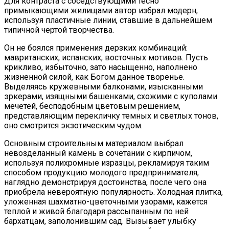
Для контраста с соседствующими тесно
примыкающими жилищами автор избрал модерн,
используя пластичные линии, ставшие в дальнейшем
типичной чертой творчества.
Он не боялся применения дерзких комбинаций:
мавританских, испанских, восточных мотивов. Пусть
крикливо, избыточно, зато насыщенно, наполнено
жизненной силой, как Богом данное творенье.
Выделяясь кружевными балконами, изысканными
эркерами, изящными башенками, схожими с куполами
мечетей, бесподобным цветовым решением,
представляющим перекличку темных и светлых тонов,
оно смотрится экзотическим чудом.
Основным строительным материалом выбрал
невозделанный камень в сочетании с кирпичом,
используя полихромные изразцы, рекламируя таким
способом продукцию молодого предпринимателя,
наглядно демонстрируя достоинства, после чего она
приобрела невероятную популярность. Холодная плитка,
уложенная шахматно-цветочными узорами, кажется
теплой и живой благодаря рассыпанным по ней
бархатцам, заполонившим сад. Вызывает улыбку