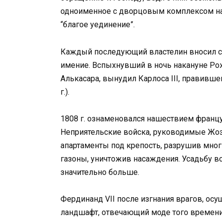
одноименное с дворцовым комплексом на
“благое уединение”.
Каждый последующий властелин вносил с
имение. Вспыхнувший в ночь накануне Ро
Алькасара, вынудил Карлоса III, правившег
г.).
1808 г. ознаменовался нашествием францу
Неприятельские войска, руководимые Жо
апартаменты под крепость, разрушив мно
газоны, уничтожив насаждения. Усадьбу во
значительно больше.
Фердинанд VII после изгнания врагов, о
ландшафт, отвечающий моде того времени 