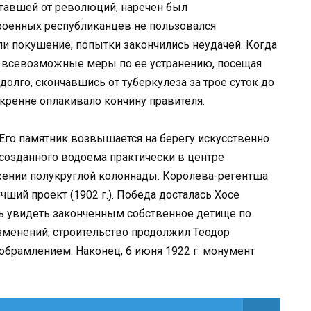
уставшей от революций, наречен был
роенных республиканцев не пользовался
и покушение, попытки закончились неудачей. Когда
ал всевозможные меры по ее устранению, посещая
долго, скончавшись от туберкулеза за трое суток до
искренне оплакивало кончину правителя.
Его памятник возвышается на берегу искусственно
созданного водоема практически в центре
жении полукруглой колоннады. Королева-регентша
чший проект (1902 г.). Победа досталась Хосе
сь увидеть законченным собственное детище по
зменений, строительство продолжил Теодор
 обрамлением. Наконец, 6 июня 1922 г. монумент