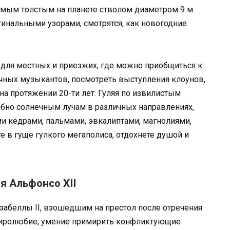
мым толстым на планете стволом диаметром 9 м.
нальными узорами, смотрятся, как новогодние
 для местных и приезжих, где можно приобщиться к
личных музыкантов, посмотреть выступления клоунов,
на протяжении 20-ти лет. Гуляя по извилистым
бно солнечным лучам в различных направлениях,
 кедрами, пальмами, эвкалиптами, магнолиями,
те в гуще гулкого мегаполиса, отдохнете душой и
я Альфонсо XII
беллы II, взошедшим на престол после отречения
За миролюбие, умение примирить конфликтующие