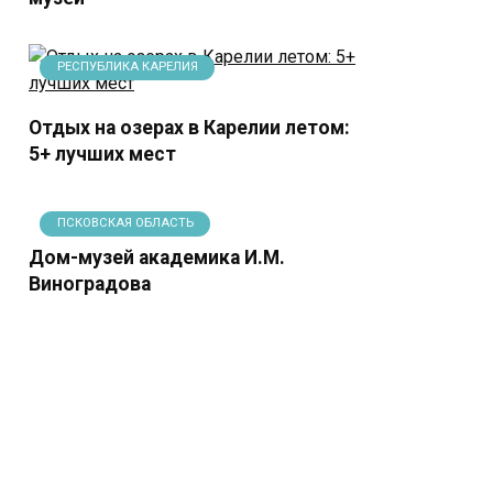
biza (линия L9), 

РЕСПУБЛИКА КАРЕЛИЯ
т ежедневно с 6:00 до 22:00.

Отдых на озерах в Карелии летом:
5+ лучших мест
ПСКОВСКАЯ ОБЛАСТЬ
Дом-музей академика И.М.
Виноградова