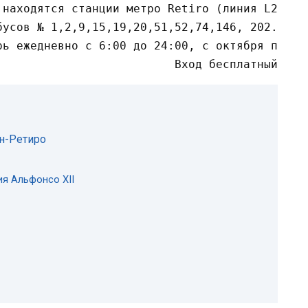
 находятся станции метро Retiro (линия L2) и I
бусов № 1,2,9,15,19,20,51,52,74,146, 202.

рь ежедневно с 6:00 до 24:00, с октября по мар
Вход бесплатный
н-Ретиро
я Альфонсо XII