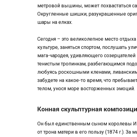
метровой вышины, может похвастаться са
Округленные шишки, разукрашенные ориги
шары на елках.
Сегодня – это великолепное место отдыха
культуре, заняться спортом, послушать у
мага-чародея, удивляющего созерцателей 
тенистым тропинкам, разбегающимся подо
любуясь роскошными кленами, ливанскими
забудете на какое-то время, что пребывае
телом, унося море восторженных эмоций.
Конная скульптурная композици
Он был единственным сыном королевы Иза
от трона матери в его пользу (1874 г.). 