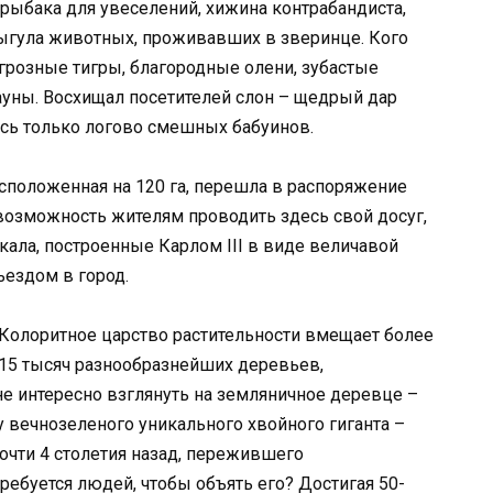
рыбака для увеселений, хижина контрабандиста,
ыгула животных, проживавших в зверинце. Кого
 грозные тигры, благородные олени, зубастые
ауны. Восхищал посетителей слон – щедрый дар
ось только логово смешных бабуинов.
расположенная на 120 га, перешла в распоряжение
возможность жителям проводить здесь свой досуг,
ькала, построенные Карлом III в виде величавой
ездом в город.
Колоритное царство растительности вмещает более
15 тысяч разнообразнейших деревьев,
не интересно взглянуть на земляничное деревце –
у вечнозеленого уникального хвойного гиганта –
очти 4 столетия назад, пережившего
ебуется людей, чтобы объять его? Достигая 50-