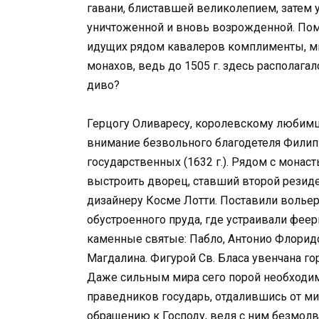
гавани, блиставшей великолепием, затем 
уничтоженной и вновь возрожденной. Пом
идущих рядом кавалеров комплименты, м
монахов, ведь до 1505 г. здесь располага
диво?
Герцогу Оливаресу, королевскому любимц
внимание безвольного благодетеля Филиппа
государственных (1632 г.). Рядом с мона
выстроить дворец, ставший второй резид
дизайнеру Косме Лотти. Поставили вольер
обустроенного пруда, где устраивали фее
каменные святые: Пабло, Антонио Флорид
Магдалина. Фигурой Св. Бласа увенчана го
Даже сильным мира сего порой необходим
праведников государь, отдалившись от м
обращению к Господу, ведя с ним безмолв