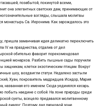
угасавшей, позабытой, покинутой всеми,
нит она элегантных светских дам, принимающих от
ногозначительные взгляды, слышала молитвы
лся монастырь Св. Иеронима. Как зарождалось это
у, пришла заманчивая идея деликатно переключить
 IV на празднества, отдалив от дел
стырской обителью фаворит порекомендовал
енцией монархов. Разбить пышные сады поручили
ы хищникам, клетки экзотическим птицам. Вокруг
ричные шоу, воздвигли статуи. Недалеко застыли
ский, Хуан, покровитель мадридцев Исидор, Мария
ра, названная его именем. Сюда уединялся кесарь.
о побыть наедине с собой. На лоне природы среди
ирской суеты, всецело предавался молитвенному
ный диалог. Поэтому дал парковой зоне