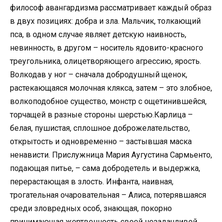
философ авангардизма рассматривает каждый образ
в двух позициях: добра и зла. Мальчик, толкающий
пса, в одном случае являет детскую наивность,
невинность, в другом – носитель ядовито-красного
треугольника, олицетворяющего агрессию, ярость.
Волкодав у ног – сначала добродушный щенок,
растекающаяся молочная клякса, затем – это злобное,
волкоподобное существо, монстр с ощетинившейся,
торчащей в разные стороны шерстью.Карлица –
белая, пушистая, сплошное доброжелательство,
открытость и одновременно – застывшая маска
ненависти. Прислужница Мария Аугустина Сармьенто,
подающая питье, – сама добродетель и выдержка,
перерастающая в злость. Инфанта, наивная,
трогательная очаровательная – Алиса, потерявшаяся
среди зловредных особ, знающая, покорно
принимающая жертвенность своей незадачливой