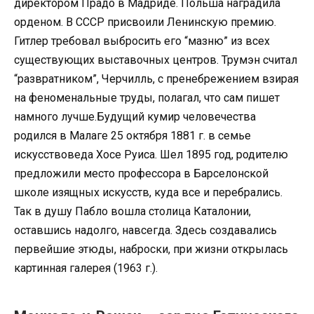
директором Прадо в Мадриде. Польша наградила
орденом. В СССР присвоили Ленинскую премию.
Гитлер требовал выбросить его “мазню” из всех
существующих выставочных центров. Трумэн считал
“развратником”, Черчилль, с пренебрежением взирая
на феноменальные труды, полагал, что сам пишет
намного лучше.Будущий кумир человечества
родился в Малаге 25 октября 1881 г. в семье
искусствоведа Хосе Руиса. Шел 1895 год, родителю
предложили место профессора в Барселонской
школе изящных искусств, куда все и перебрались.
Так в душу Пабло вошла столица Каталонии,
оставшись надолго, навсегда. Здесь создавались
первейшие этюды, наброски, при жизни открылась
картинная галерея (1963 г.).