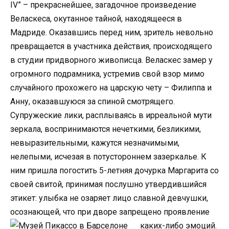
IV” – прекраснейшее, загадочное произведение
Веласкеса, окутанное тайной, находящееся в
Мадриде. Оказавшись перед ним, зритель невольно
превращается в участника действия, происходящего
в студии придворного живописца. Веласкес замер у
огромного подрамника, устремив свой взор мимо
случайного прохожего на царскую чету – Филиппа и
Анну, оказавшуюся за спиной смотрящего.
Супружеские лики, расплываясь в ирреальной мути
зеркала, воспринимаются нечеткими, безликими,
невыразительными, кажутся незначимыми,
нелепыми, исчезая в потустороннем зазеркалье. К
ним пришла погостить 5-летняя дочурка Маргарита со
своей свитой, принимая послушно утвердившийся
этикет: улыбка не озаряет лицо славной девчушки,
осознающей, что при дворе запрещено проявление
каких-либо эмоций.