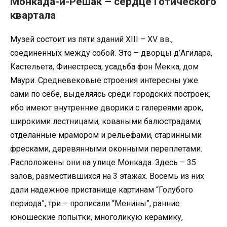
Монкада-и-Решак – сердце Готического
квартала
Музей состоит из пяти зданий XIII – XV вв.,
соединенных между собой. Это – дворцы д’Агилара,
Кастельета, Финестреса, усадьба фон Мекка, дом
Маури. Средневековые строения интересны уже
сами по себе, выделяясь среди городских построек,
ибо имеют внутренние дворики с галереями арок,
широкими лестницами, коваными балюстрадами,
отделанные мрамором и рельефами, старинными
фресками, деревянными оконными переплетами.
Расположены они на улице Монкада. Здесь – 35
залов, разместившихся на 3 этажах. Восемь из них
дали надежное пристанище картинам “Голубого
периода”, три – прописали “Менины”, ранние
юношеские попытки, многоликую керамику,