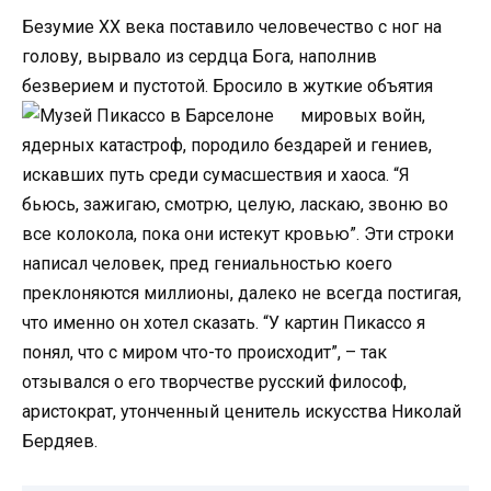
Безумие XX века поставило человечество с ног на
голову, вырвало из сердца Бога, наполнив
безверием и пустотой.
Бросило в жуткие объятия
мировых войн,
ядерных катастроф, породило бездарей и гениев,
искавших путь среди сумасшествия и хаоса. “Я
бьюсь, зажигаю, смотрю, целую, ласкаю, звоню во
все колокола, пока они истекут кровью”. Эти строки
написал человек, пред гениальностью коего
преклоняются миллионы, далеко не всегда постигая,
что именно он хотел сказать. “У картин Пикассо я
понял, что с миром что-то происходит”, – так
отзывался о его творчестве русский философ,
аристократ, утонченный ценитель искусства Николай
Бердяев.