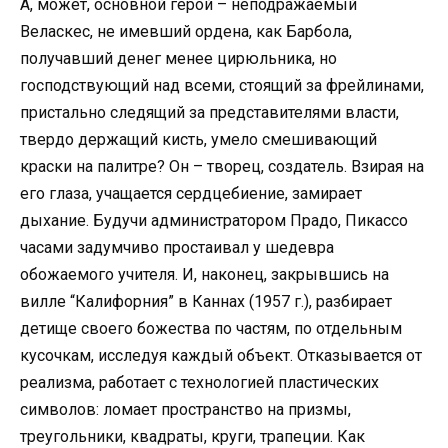
А, может, основной герой – неподражаемый
Веласкес, не имевший ордена, как Барбола,
получавший денег менее цирюльника, но
господствующий над всеми, стоящий за фрейлинами,
пристально следящий за представителями власти,
твердо держащий кисть, умело смешивающий
краски на палитре? Он – творец, создатель. Взирая на
его глаза, учащается сердцебиение, замирает
дыхание. Будучи администратором Прадо, Пикассо
часами задумчиво простаивал у шедевра
обожаемого учителя. И, наконец, закрывшись на
вилле “Калифорния” в Каннах (1957 г.), разбирает
детище своего божества по частям, по отдельным
кусочкам, исследуя каждый объект. Отказывается от
реализма, работает с технологией пластических
символов: ломает пространство на призмы,
треугольники, квадраты, круги, трапеции. Как