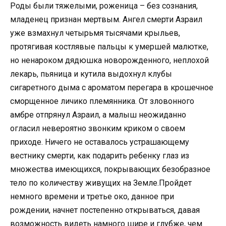
Роды были тяжелыми, роженица – без сознания,
младенец признан мертвым. Ангел смерти Азраил
уже взмахнул четырьмя тысячами крыльев,
протягивая костлявые пальцы к умершей малютке,
но ненароком дядюшка новорожденного, неплохой
лекарь, пьяница и кутила выдохнул клубы
сигаретного дыма с ароматом перегара в крошечное
сморщенное личико племянника. От зловонного
амбре отпрянул Азраил, а малыш неожиданно
огласил невероятно звонким криком о своем
приходе. Ничего не оставалось устрашающему
вестнику смерти, как подарить ребенку глаз из
множества имеющихся, покрывающих безобразное
тело по количеству живущих на Земле.Пройдет
немного времени и третье око, данное при
рождении, начнет постепенно открываться, давая
возможность видеть намного шире и глубже, чем