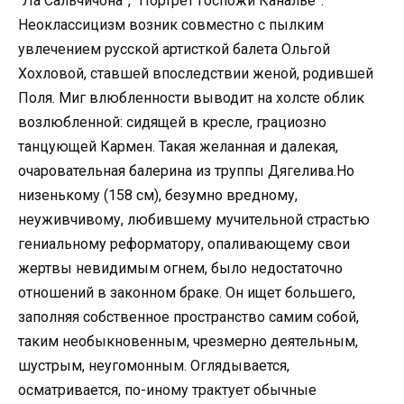
“Ла Сальчичона”, “Портрет госпожи Каналье”.
Неоклассицизм возник совместно с пылким
увлечением русской артисткой балета Ольгой
Хохловой, ставшей впоследствии женой, родившей
Поля. Миг влюбленности выводит на холсте облик
возлюбленной: сидящей в кресле, грациозно
танцующей Кармен. Такая желанная и далекая,
очаровательная балерина из труппы Дягелива.Но
низенькому (158 см), безумно вредному,
неуживчивому, любившему мучительной страстью
гениальному реформатору, опаливающему свои
жертвы невидимым огнем, было недостаточно
отношений в законном браке. Он ищет большего,
заполняя собственное пространство самим собой,
таким необыкновенным, чрезмерно деятельным,
шустрым, неугомонным. Оглядывается,
осматривается, по-иному трактует обычные