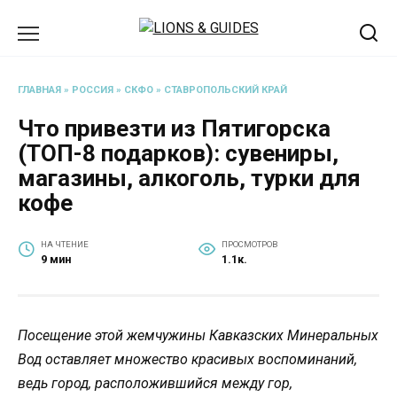
Перейти
к
содержанию
ГЛАВНАЯ
»
РОССИЯ
»
СКФО
»
СТАВРОПОЛЬСКИЙ КРАЙ
Что привезти из Пятигорска
(ТОП-8 подарков): сувениры,
магазины, алкоголь, турки для
кофе
НА ЧТЕНИЕ
ПРОСМОТРОВ
9 мин
1.1к.
Посещение этой жемчужины Кавказских Минеральных
Вод оставляет множество красивых воспоминаний,
ведь город, расположившийся между гор,