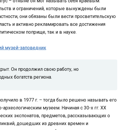
атус – отныне он мог называть себя краевым.
ельств и ограничений, которые вынуждены были
астности, они обязаны были вести просветительскую
власть и активно рекламировать все достижения
итическом поприще, так и в науке.
рыт. Он продолжил свою работу, но
одных богатств региона.
лучило в 1977 г. – тогда было решено называть его
археологическим музеем. Начиная с 30-х гг. XX
ческих экспонатов, предметов, рассказывающих о
еликвий, дошедших из древних времен и