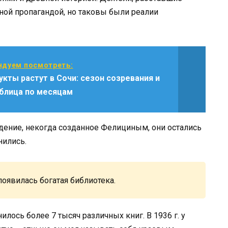
нной пропагандой, но таковы были реалии
дуем посмотреть:
укты растут в Сочи: сезон созревания и
аблица по месяцам
дение, некогда созданное Фелициным, они остались
нились.
оявилась богатая библиотека.
лось более 7 тысяч различных книг. В 1936 г. у